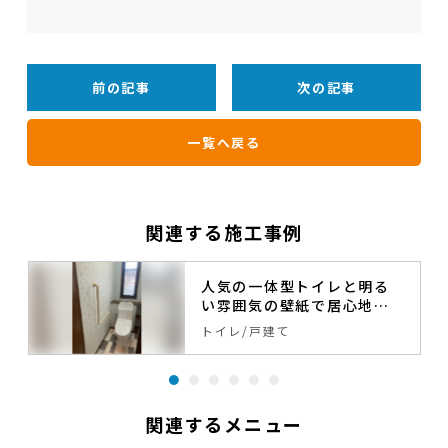
前の記事
次の記事
一覧へ戻る
関連する施工事例
人気の一体型トイレと明る
い雰囲気の壁紙で居心地の
良いトイレへ。
トイレ
戸建て
関連するメニュー