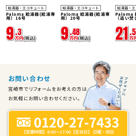
45
45
45
%OFF
%OFF
%OFF
給湯器・エコキュート
給湯器・エコキュート
給湯器・エ
Paloma 給湯器(給湯専
Paloma 給湯器(給湯専
Paloma
用）16号
用）20号
（追い焚
9
9
21
.
3
.
48
.
5
万
円
(税込)
万
円
(税込)
万
お問い合わせ
宮崎市でリフォームをお考えの方は
お気軽にお問い合わせください。
0120-27-7433
【営業時間】8:00～17:00【定休日】 日曜・祝日