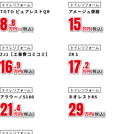
37
32
%OFF
%OFF
トイレリフォーム
トイレリフォーム
TOTO ピュアレストQR
アメージュ便器
8
15
.
8
万
円
〜
(税込)
万
円
(税込)
33
39
%OFF
%OFF
トイレリフォーム
トイレリフォーム
ZJ1【工事費コミコミ】
ZR１
16
17
.
9
.
2
万
円
(税込)
万
円
(税込)
25
15
%OFF
%OFF
トイレリフォーム
トイレリフォーム
アラウーノS160
ネオレストRS
21
29
.
4
万
円
(税込)
万
円
(税込)
工事費
トイレリフォーム