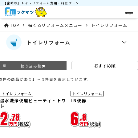
【宮崎市】トイレリフォーム費用・料金プラン
メニュー
TOP
福くるリフォームメニュー
トイレリフォーム
トイレリフォーム
絞り込み検索
9件の商品があり1 ～ 9件目を表示しています。
30
%OFF
トイレリフォーム
トイレリフォーム
温水洗浄便座ビューティ・トワ
LN便器
レ
2
6
.
78
.
8
万
円
(税込)
万
円
(税込)