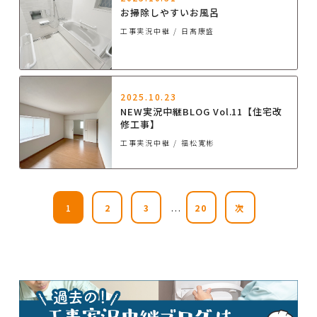
お掃除しやすいお風呂
工事実況中継
日髙康盛
2025.10.23
NEW実況中継BLOG Vol.11【住宅改
修工事】
工事実況中継
福松寛彬
...
1
2
3
20
次