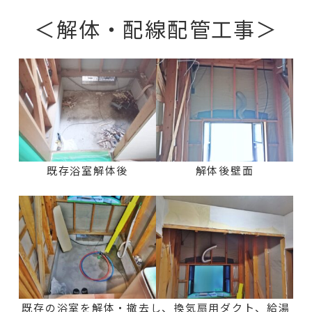
＜解体・配線配管工事＞
既存浴室解体後
解体後壁面
既存の浴室を解体・撤去し、換気扇用ダクト、給湯