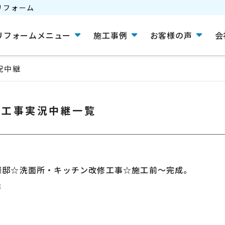
リフォーム
リフォームメニュー
施工事例
お客様の声
会
況中継
工事実況中継一覧
様邸☆洗面所・キッチン改修工事☆施工前～完成。
継