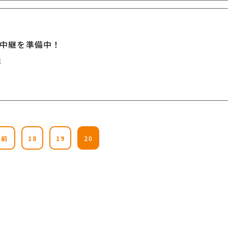
中継を準備中！
継
前
18
19
20