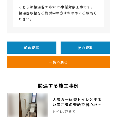
こちらは給湯省エネ2025事業対象工事です。
給湯器取替をご検討中の方はお早めにご相談く
ださい。
前の記事
次の記事
一覧へ戻る
関連する施工事例
人気の一体型トイレと明る
い雰囲気の壁紙で居心地の
良いトイレへ。
トイレ
戸建て