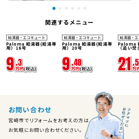
関連するメニュー
45
45
45
%OFF
%OFF
%OFF
給湯器・エコキュート
給湯器・エコキュート
給湯器・エ
Paloma 給湯器(給湯専
Paloma 給湯器(給湯専
Paloma
用）16号
用）20号
（追い焚
9
9
21
.
3
.
48
.
5
万
円
(税込)
万
円
(税込)
万
お問い合わせ
宮崎市でリフォームをお考えの方は
お気軽にお問い合わせください。