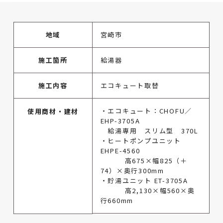
地域
宮崎市
施工箇所
給湯器
施工内容
エコキュート取替
・エコキュート：CHOFU／
使用商材・建材
EHP-3705A
給湯専用 スリム型 370L
・ヒートポンプユニット
EHPE-4560
高675×幅825（＋
74）×奥行300mm
・貯湯ユニット ET-3705A
高2,130×幅560×奥
行660mm