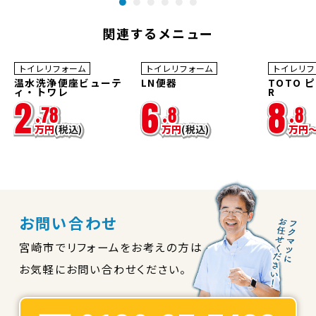
関連するメニュー
30
37
%OFF
%OFF
トイレリフォーム
トイレリフォーム
トイレリフ
温水洗浄便座ビューテ
LN便器
TOTO 
ィ・トワレ
R
2
6
8
.
78
.
8
.
8
万
円
(税込)
万
円
(税込)
万
円
お問い合わせ
宮崎市でリフォームをお考えの方は
お気軽にお問い合わせください。