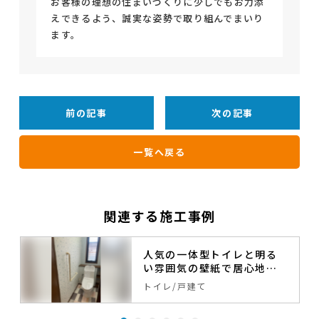
お客様の理想の住まいづくりに少しでもお力添
えできるよう、誠実な姿勢で取り組んでまいり
ます。
前の記事
次の記事
一覧へ戻る
関連する施工事例
人気の一体型トイレと明る
い雰囲気の壁紙で居心地の
良いトイレへ。
トイレ
戸建て