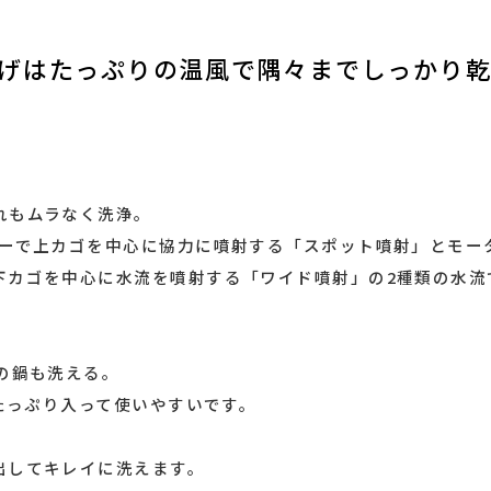
げはたっぷりの温風で隅々までしっかり
れもムラなく洗浄。
ターで上カゴを中心に協力に噴射する「スポット噴射」とモー
下カゴを中心に水流を噴射する「ワイド噴射」の2種類の水流
。
の鍋も洗える。
。たっぷり入って使いやすいです。
出してキレイに洗えます。