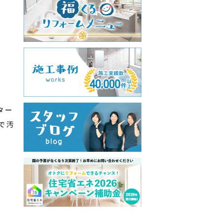
乾
ター
で汚