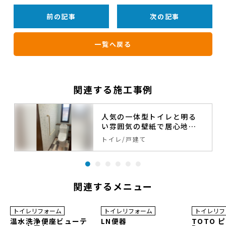
前の記事
次の記事
一覧へ戻る
関連する施工事例
人気の一体型トイレと明る
い雰囲気の壁紙で居心地の
良いトイレへ。
トイレ
戸建て
関連するメニュー
30
37
%OFF
%OFF
トイレリフォーム
トイレリフォーム
トイレリフ
温水洗浄便座ビューテ
LN便器
TOTO 