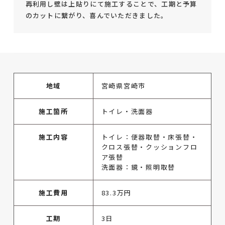
再利用し壁は上貼りにて施工することで、工期と予算
のカットに繋がり、喜んでいただきました。
地域
宮崎県宮崎市
施工箇所
トイレ・洗面器
施工内容
トイレ：便器取替・床張替・
クロス張替・クッションフロ
ア張替
洗面器：鏡・照明取替
施工費用
83.3万円
工期
3日