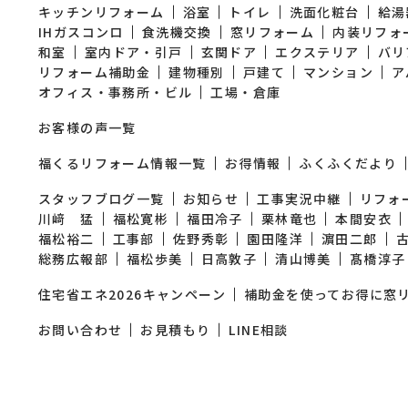
キッチンリフォーム
浴室
トイレ
洗面化粧台
給湯
IHガスコンロ
食洗機交換
窓リフォーム
内装リフォ
和室
室内ドア・引戸
玄関ドア
エクステリア
バリ
リフォーム補助金
建物種別
戸建て
マンション
ア
オフィス・事務所・ビル
工場・倉庫
お客様の声一覧
福くるリフォーム情報一覧
お得情報
ふくふくだより
スタッフブログ一覧
お知らせ
工事実況中継
リフォ
川﨑 猛
福松寛彬
福田冷子
栗林竜也
本間安衣
福松裕二
工事部
佐野秀彰
園田隆洋
濵田二郎
総務広報部
福松歩美
日高敦子
清山博美
髙橋淳子
住宅省エネ2026キャンペーン
補助金を使ってお得に窓
お問い合わせ
お見積もり
LINE相談