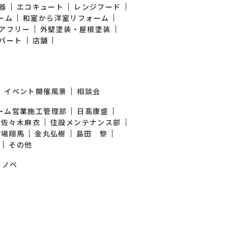
器
エコキュート
レンジフード
ーム
和室から洋室リフォーム
アフリー
外壁塗装・屋根塗装
パート
店舗
イベント開催風景
相談会
ーム営業施工管理部
日髙康盛
佐々木麻衣
住設メンテナンス部
古場翔馬
金丸弘樹
島田 黎
その他
リノベ