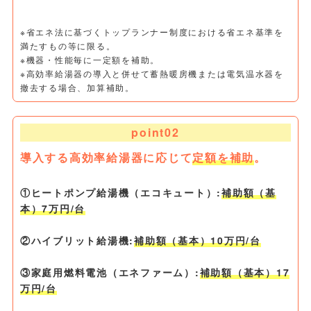
※省エネ法に基づくトップランナー制度における省エネ基準を
満たすもの等に限る。
※機器・性能毎に一定額を補助。
※高効率給湯器の導入と併せて蓄熱暖房機または電気温水器を
撤去する場合、加算補助。
point02
導入する高効率給湯器に応じて
定額を補助
。
①ヒートポンプ給湯機（エコキュート）:
補助額（基
本）7万円/台
②ハイブリット給湯機:
補助額（基本）10万円/台
③家庭用燃料電池（エネファーム）:
補助額（基本）17
万円/台