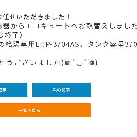
お任せいただきました！
湯器からエコキュートへお取替えしまし
在は終了）
給湯専用EHP-3704AS、タンク容量370
うございました(❁´◡`❁)
記事
次の記事
一覧へ戻る