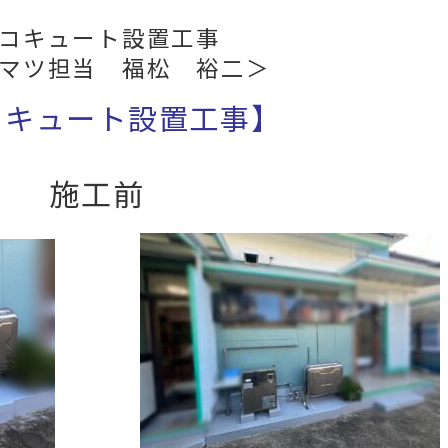
コキュート設置工事
マツ担当 福松 裕二＞
コキュート設置工事】
施工前