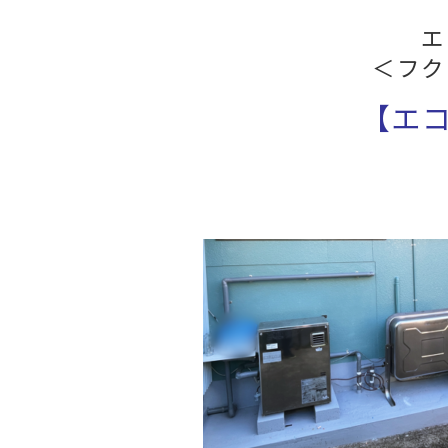
エ
＜フク
【エ