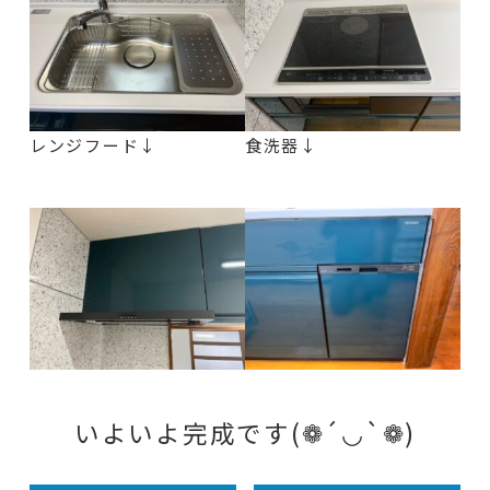
レンジフード↓
食洗器↓
いよいよ完成です(❁´◡`❁)